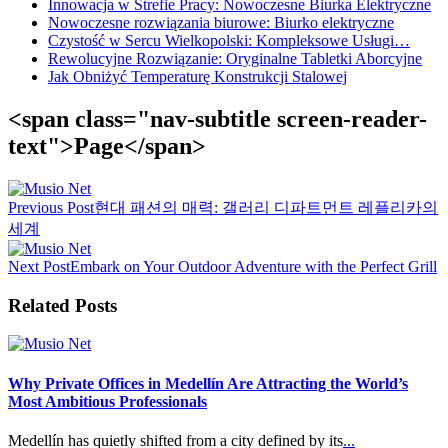
Innowacja w Strefie Pracy: Nowoczesne Biurka Elektryczne
Nowoczesne rozwiązania biurowe: Biurko elektryczne
Czystość w Sercu Wielkopolski: Kompleksowe Usługi…
Rewolucyjne Rozwiązanie: Oryginalne Tabletki Aborcyjne
Jak Obniżyć Temperaturę Konstrukcji Stalowej
<span class="nav-subtitle screen-reader-
text">Page</span>
Previous Post
현대 패션의 매력: 갤러리 디파트먼트 레플리카의
세계
Next Post
Embark on Your Outdoor Adventure with the Perfect Grill
Related Posts
Why Private Offices in Medellín Are Attracting the World’s
Most Ambitious Professionals
Medellín has quietly shifted from a city defined by its
...