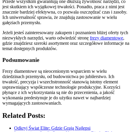
Przede wszystkim gwarantują one dłuższą żywotność narzędzi, co
jest skutkiem ich wyjątkowej trwałości. Ponadto, praca z nimi jest
znacznie bardziej efektywna, co pozwala oszczędzać czas i zasoby.
Ich uniwersalność sprawia, że znajdują zastosowanie w wielu
gałęziach przemysłu.
Jeżeli jesteś zainteresowany zakupem i poznaniem bliżej oferty tych
niezwykłych narzędzi, warto odwiedzić stronę
frezy diamentowe
,
gdzie znajdziesz szeroki asortyment oraz szczegółowe informacje na
temat dostępnych produktów.
Podsumowanie
Frezy diamentowe są nieocenionym wsparciem w wielu
dziedzinach przemysłu, od budownictwa po jubilerstwo. Ich
trwałość, precyzja i wszechstronność stanowią istotny element
usprawniający współczesne technologie produkcyjne. Korzyści
płynące z ich wykorzystania są nie do przecenienia, a jakość
wykonania predestynuje je do użytku nawet w najbardziej
wymagających zastosowaniach.
Related Posts:
Odkryj Świat Elite: Gdzie Grają Najlepsi